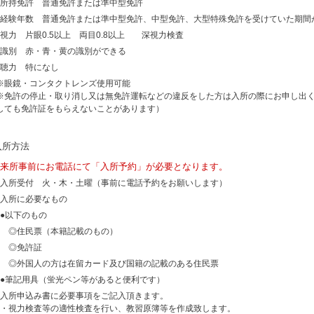
所持免許 普通免許または準中型免許
経験年数 普通免許または準中型免許、中型免許、大型特殊免許を受けていた期間
視力 片眼0.5以上 両目0.8以上 深視力検査
識別 赤・青・黄の識別ができる
聴力 特になし
※眼鏡・コンタクトレンズ使用可能
※免許の停止・取り消し又は無免許運転などの違反をした方は入所の際にお申し出
しても免許証をもらえないことがあります）
入所方法
来所事前にお電話にて「入所予約」が必要となります。
入所受付 火・木・土曜（事前に電話予約をお願いします）
入所に必要なもの
●以下のもの
◎住民票（本籍記載のもの）
◎免許証
◎外国人の方は在留カード及び国籍の記載のある住民票
●筆記用具（蛍光ペン等があると便利です）
入所申込み書に必要事項をご記入頂きます。
・視力検査等の適性検査を行い、教習原簿等を作成致します。