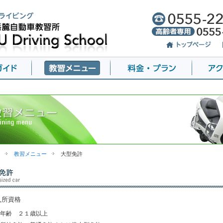
教習メニュー
大型免許
入所資格
年齢 ２１歳以上