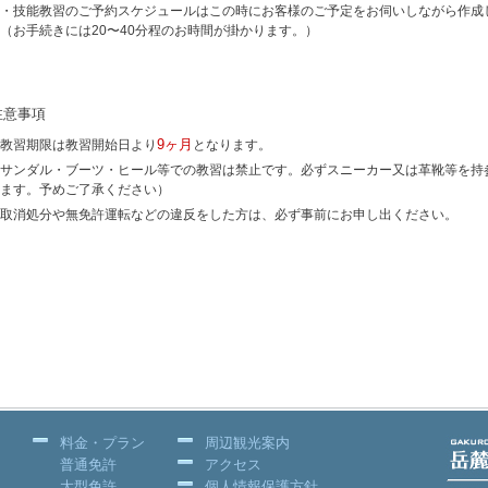
・技能教習のご予約スケジュールはこの時にお客様のご予定をお伺いしながら作成
（お手続きには20〜40分程のお時間が掛かります。）
注意事項
9ヶ月
教習期限は教習開始日より
となります。
サンダル・ブーツ・ヒール等での教習は禁止です。必ずスニーカー又は革靴等を持
ます。予めご了承ください）
取消処分や無免許運転などの違反をした方は、必ず事前にお申し出ください。
料金・プラン
周辺観光案内
普通免許
アクセス
大型免許
個人情報保護方針